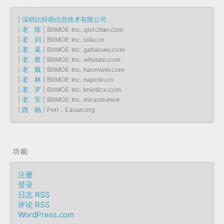
|
深圳比特萌信息技术有限公司
|
老 陈
| BitMOE Inc. qistchan.com
|
老 刘
| BitMOE Inc. ioliu.cn
|
老 葛
| BitMOE Inc. gehaowu.com
|
老 蔡
| BitMOE Inc. whelam.com
|
老 魏
| BitMOE Inc. haomwei.com
|
老 林
| BitMOE Inc. napolin.cn
|
老 罗
| BitMOE Inc. lmintlcx.com
|
老 安
| BitMOE Inc. miracle.moe
|
路 杨
| Perl，Easun.org
功能
注册
登录
日志 RSS
评论 RSS
WordPress.com