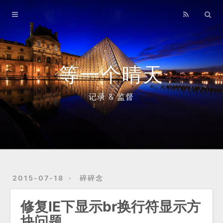
Home
Archives
等一个晴天
记录 & 监督
2015-07-18
碎碎念
修复IE下显示br换行符显示方
块问题