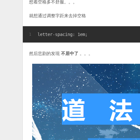
想着空格多不舒服。。。
就想通过调整字距来去掉空格
letter-spacing: 1em;
1
然后悲剧的发现
不居中了
。。。