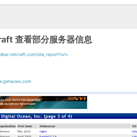
raft 查看部分服务器信息
olbar.netcraft.com/site_report?url=
www.gehaowu.com