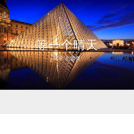
等一个晴天
记录 & 监督