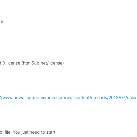
io
.0 license (html5up.net/license)
://www.hdwallpaperuniverse.com/wp-content/uploads/2013/07/colo
 file. You just need to start: