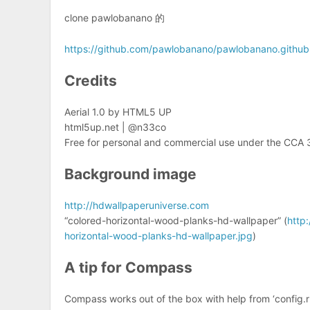
clone pawlobanano 的
https://github.com/pawlobanano/pawlobanano.github.
Credits
Aerial 1.0 by HTML5 UP
html5up.net | @n33co
Free for personal and commercial use under the CCA 3
Background image
http://hdwallpaperuniverse.com
“colored-horizontal-wood-planks-hd-wallpaper” (
http
horizontal-wood-planks-hd-wallpaper.jpg
)
A tip for Compass
Compass works out of the box with help from ‘config.rb’