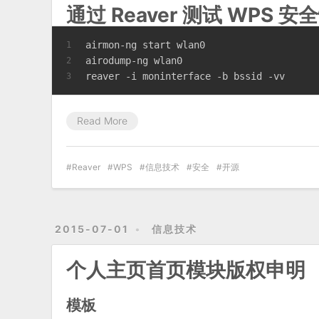
通过 Reaver 测试 WPS 安
airmon-ng start wlan0
1
airodump-ng wlan0
2
reaver -i moninterface -b bssid -vv
3
Read More
Reaver
WPS
信息技术
安全
开源
2015-07-01
信息技术
个人主页首页模块版权申明
模板