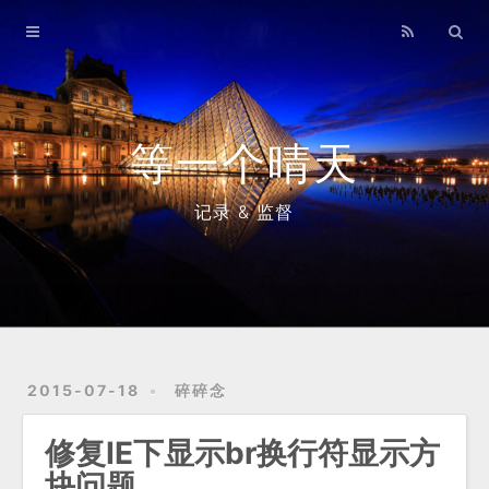
Home
Archives
等一个晴天
记录 & 监督
2015-07-18
碎碎念
修复IE下显示br换行符显示方
块问题