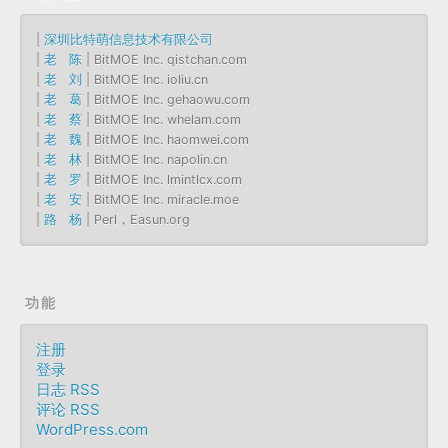
|
深圳比特萌信息技术有限公司
|
老 陈
| BitMOE Inc. qistchan.com
|
老 刘
| BitMOE Inc. ioliu.cn
|
老 葛
| BitMOE Inc. gehaowu.com
|
老 蔡
| BitMOE Inc. whelam.com
|
老 魏
| BitMOE Inc. haomwei.com
|
老 林
| BitMOE Inc. napolin.cn
|
老 罗
| BitMOE Inc. lmintlcx.com
|
老 安
| BitMOE Inc. miracle.moe
|
路 杨
| Perl，Easun.org
功能
注册
登录
日志 RSS
评论 RSS
WordPress.com